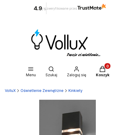
4.9
zweryfikowane przez
/
5
Produkty w kosz
Otwórz wyszukiwarkę
Menu
Szukaj
Zaloguj się
Koszyk
VolluX
Oświetlenie Zewnętrzne
Kinkiety