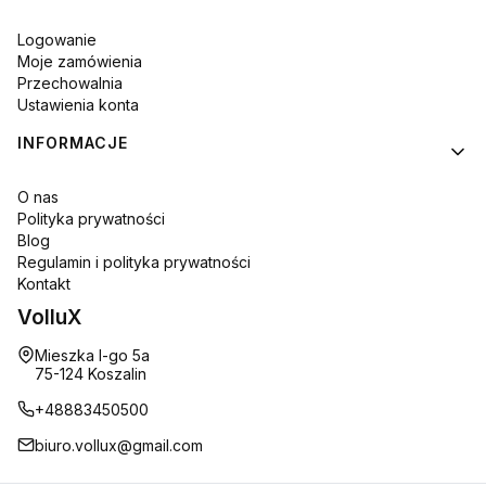
Logowanie
Moje zamówienia
Przechowalnia
Ustawienia konta
INFORMACJE
O nas
Polityka prywatności
Blog
Regulamin i polityka prywatności
Kontakt
VolluX
Adres:
Mieszka I-go 5a
75-124 Koszalin
+48883450500
biuro.vollux@gmail.com