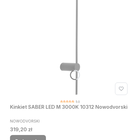
5.0
Kinkiet SABER LED M 3000K 10312 Nowodvorski
PRODUCENT
NOWODVORSKI
Cena
319,20 zł