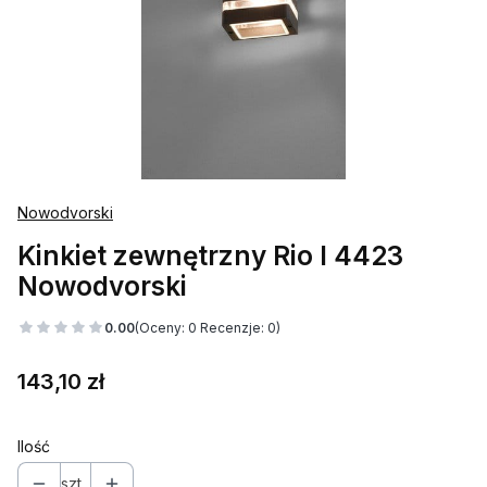
Nowodvorski
Kinkiet zewnętrzny Rio I 4423
Nowodvorski
0.00
(Oceny: 0 Recenzje: 0)
Cena
143,10 zł
Ilość
szt.