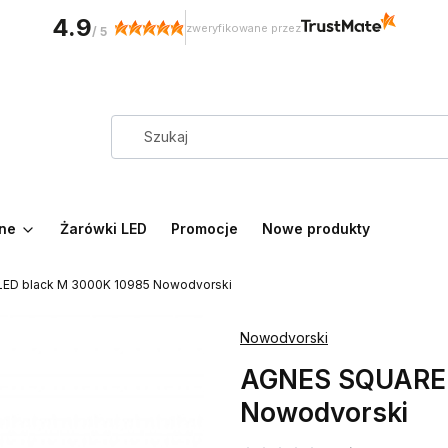
4.9
zweryfikowane przez
/
5
zne
Żarówki LED
Promocje
Nowe produkty
ED black M 3000K 10985 Nowodvorski
Nowodvorski
AGNES SQUARE 
Nowodvorski