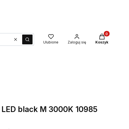
Produkty w kos
Wyczyść
Szukaj
Ulubione
Zaloguj się
Koszyk
LED black M 3000K 10985