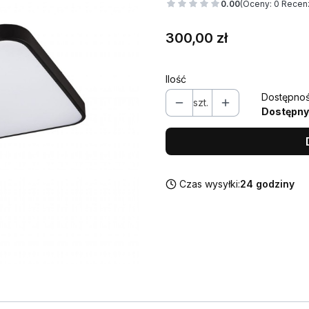
0.00
(Oceny: 0 Recenz
Cena
300,00 zł
Ilość
Dostępnoś
szt.
Dostępny
Czas wysyłki:
24 godziny