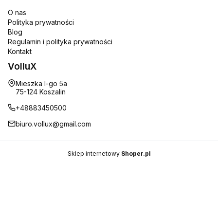
O nas
Polityka prywatności
Blog
Regulamin i polityka prywatności
Kontakt
VolluX
Adres:
Mieszka I-go 5a
75-124 Koszalin
+48883450500
biuro.vollux@gmail.com
Sklep internetowy
Shoper.pl