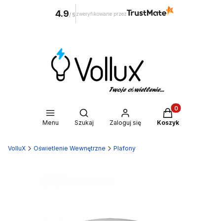
4.9
zweryfikowane przez
/
5
Produkty w kosz
Otwórz wyszukiwarkę
Menu
Szukaj
Zaloguj się
Koszyk
VolluX
Oświetlenie Wewnętrzne
Plafony