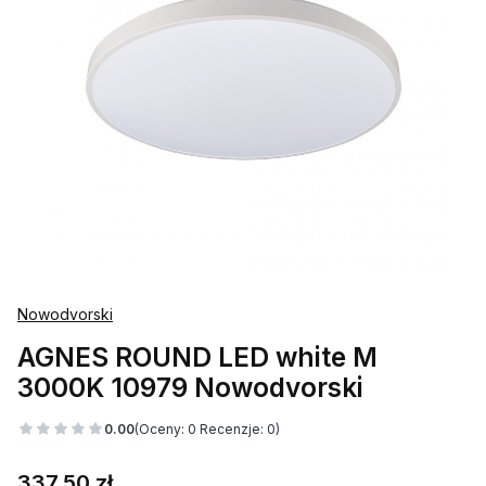
Nowodvorski
AGNES ROUND LED white M
3000K 10979 Nowodvorski
0.00
(Oceny: 0 Recenzje: 0)
Cena
337,50 zł