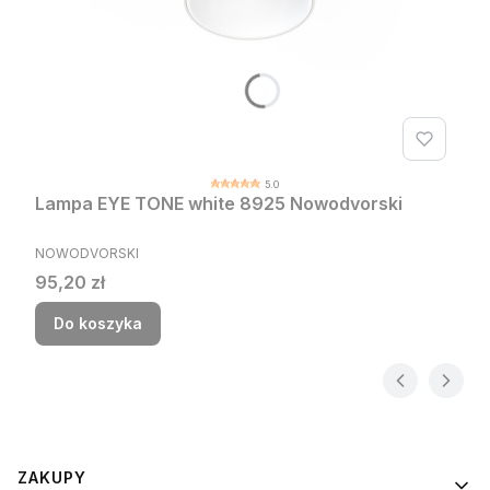
5.0
Lampa EYE TONE white 8925 Nowodvorski
PRODUCENT
NOWODVORSKI
Cena
95,20 zł
Do koszyka
Linki w stopce
ZAKUPY