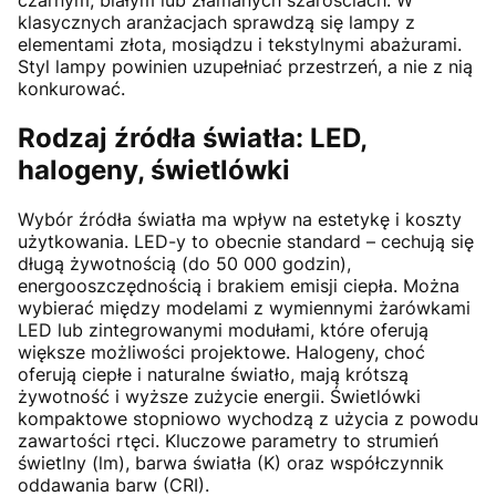
czarnym, białym lub złamanych szarościach. W
klasycznych aranżacjach sprawdzą się lampy z
elementami złota, mosiądzu i tekstylnymi abażurami.
Styl lampy powinien uzupełniać przestrzeń, a nie z nią
konkurować.
Rodzaj źródła światła: LED,
halogeny, świetlówki
Wybór źródła światła ma wpływ na estetykę i koszty
użytkowania. LED-y to obecnie standard – cechują się
długą żywotnością (do 50 000 godzin),
energooszczędnością i brakiem emisji ciepła. Można
wybierać między modelami z wymiennymi żarówkami
LED lub zintegrowanymi modułami, które oferują
większe możliwości projektowe. Halogeny, choć
oferują ciepłe i naturalne światło, mają krótszą
żywotność i wyższe zużycie energii. Świetlówki
kompaktowe stopniowo wychodzą z użycia z powodu
zawartości rtęci. Kluczowe parametry to strumień
świetlny (lm), barwa światła (K) oraz współczynnik
oddawania barw (CRI).