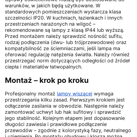
warunków, w jakich będą użytkowane. W
standardowych pomieszczeniach wystarcza klasa
szczelności IP20. W kuchniach, łazienkach i innych
przestrzeniach narażonych na wilgoć –
rekomendowane są lampy z klasą IP44 lub wyższą.
Przed montażem należy sprawdzić nośność sufitu,
rodzaj podłączenia (dwu- lub trójprzewodowe) oraz
kompatybilność ze ściemniaczami, jeśli lampa ma
oferować regulację natężenia światła. Należy również
przestrzegać norm dotyczących odległości od źródeł
ciepła i materiałów łatwopalnych.
Montaż – krok po kroku
Profesjonalny montaż
lampy wiszącej
wymaga
przestrzegania kilku zasad. Pierwszym krokiem jest
odłączenie zasilania w obwodzie. Następnie należy
zamontować uchwyt lub hak sufitowy i sprawdzić
jego stabilność. Kolejnym etapem jest dopasowanie
długości zawiesia i prawidłowe podłączenie
przewodów – zgodnie z kolorystyką fazy, neutralnego
i uziemienia. Po montażu obudowy i klosza można