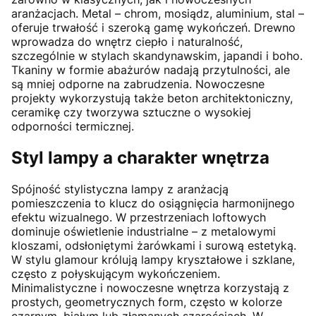
aranżacjach. Metal – chrom, mosiądz, aluminium, stal –
oferuje trwałość i szeroką gamę wykończeń. Drewno
wprowadza do wnętrz ciepło i naturalność,
szczególnie w stylach skandynawskim, japandi i boho.
Tkaniny w formie abażurów nadają przytulności, ale
są mniej odporne na zabrudzenia. Nowoczesne
projekty wykorzystują także beton architektoniczny,
ceramikę czy tworzywa sztuczne o wysokiej
odporności termicznej.
Styl lampy a charakter wnętrza
Spójność stylistyczna lampy z aranżacją
pomieszczenia to klucz do osiągnięcia harmonijnego
efektu wizualnego. W przestrzeniach loftowych
dominuje oświetlenie industrialne – z metalowymi
kloszami, odsłoniętymi żarówkami i surową estetyką.
W stylu glamour królują lampy kryształowe i szklane,
często z połyskującym wykończeniem.
Minimalistyczne i nowoczesne wnętrza korzystają z
prostych, geometrycznych form, często w kolorze