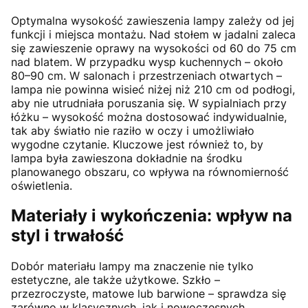
Optymalna wysokość zawieszenia lampy zależy od jej
funkcji i miejsca montażu. Nad stołem w jadalni zaleca
się zawieszenie oprawy na wysokości od 60 do 75 cm
nad blatem. W przypadku wysp kuchennych – około
80–90 cm. W salonach i przestrzeniach otwartych –
lampa nie powinna wisieć niżej niż 210 cm od podłogi,
aby nie utrudniała poruszania się. W sypialniach przy
łóżku – wysokość można dostosować indywidualnie,
tak aby światło nie raziło w oczy i umożliwiało
wygodne czytanie. Kluczowe jest również to, by
lampa była zawieszona dokładnie na środku
planowanego obszaru, co wpływa na równomierność
oświetlenia.
Materiały i wykończenia: wpływ na
styl i trwałość
Dobór materiału lampy ma znaczenie nie tylko
estetyczne, ale także użytkowe. Szkło –
przezroczyste, matowe lub barwione – sprawdza się
zarówno w klasycznych, jak i nowoczesnych